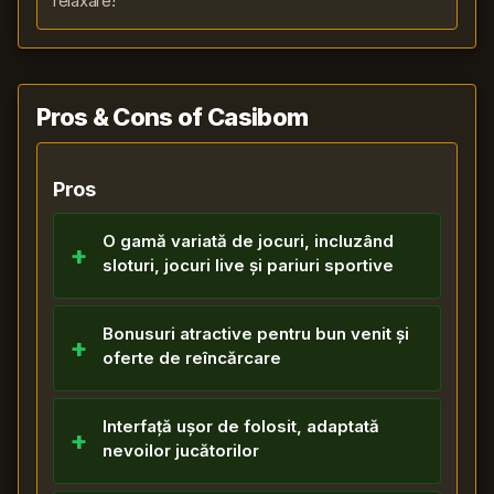
relaxare!
Pros & Cons of Casibom
Pros
O gamă variată de jocuri, incluzând
sloturi, jocuri live și pariuri sportive
Bonusuri atractive pentru bun venit și
oferte de reîncărcare
Interfață ușor de folosit, adaptată
nevoilor jucătorilor