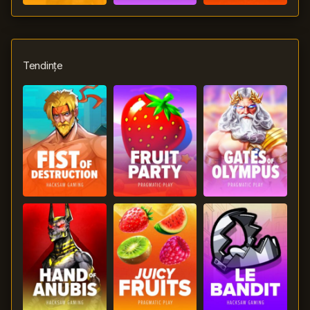
Tendințe