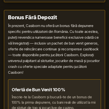
Bonus Fără Depozit
În prezent, Casibom nu oferă un bonus fără depunere
specific pentru utilizatorii din România. Cu toate acestea,
puteți revendica numeroase beneficii exclusive odată ce
vă înregistrați — inclusiv un pachet de bun venit generos,
oferte de reîncărcare continue și recompense cashback
— toate disponibile pentru jucătorii Casibom. Explorați
universul palpitant al sloturilor, jocurilor de masă și jocurilor
crash cu oferte speciale adaptate pentru jucătorii
Casibom!
Ofertă de Bun Venit 100%
Înscrie-te la Casibom și bucură-te de un bonus de
100% la prima depunere, cu bani reali de utilizat la mii
de sloturi de top și jocuri live de cazino.