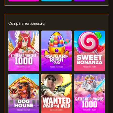
Cumpărarea bonusului