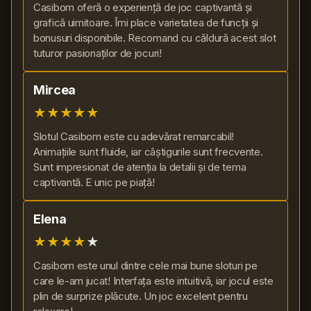
Casibom oferă o experiență de joc captivantă și
grafică uimitoare. Îmi place varietatea de funcții și
bonusuri disponibile. Recomand cu căldură acest slot
tuturor pasionaților de jocuri!
Mircea
★
★
★
★
★
Slotul Casibom este cu adevărat remarcabil!
Animațiile sunt fluide, iar câștigurile sunt frecvente.
Sunt impresionat de atenția la detalii și de tema
captivantă. E unic pe piață!
Elena
★
★
★
★
★
Casibom este unul dintre cele mai bune sloturi pe
care le-am jucat! Interfața este intuitivă, iar jocul este
plin de surprize plăcute. Un joc excelent pentru